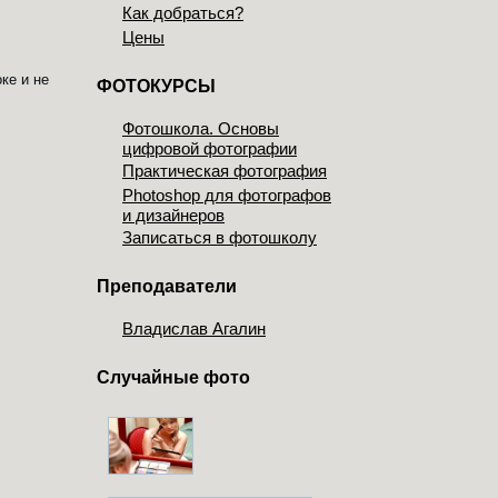
Как добраться?
Цены
ке и не
ФОТОКУРСЫ
Фотошкола. Основы
цифровой фотографии
Практическая фотография
Photoshop для фотографов
и дизайнеров
Записаться в фотошколу
Преподаватели
Владислав Агалин
Случайные фото